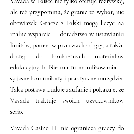
Vavada w Polsce nie tylko oferuje rozrywkę,
ale też przypomina, że granie to wybór, nie
obowiązek. Gracze z Polski mogą liczyć na
realne wsparcie — doradztwo w ustawianiu
limitów, pomoc w przerwach od gry, a także
dostęp do konkretnych materiałów
edukacyjnych. Nie ma tu moralizowania —
są jasne komunikaty i praktyczne narzędzia.
Taka postawa buduje zaufanie i pokazuje, że
Vavada traktuje swoich użytkowników
serio.
Vavada Casino PL nie ogranicza graczy do