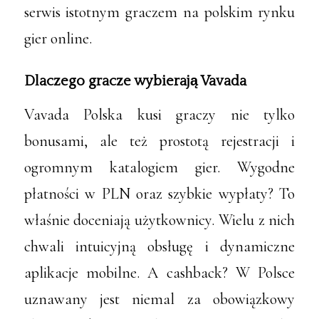
serwis istotnym graczem na polskim rynku
gier online.
Dlaczego gracze wybierają Vavada
Vavada Polska kusi graczy nie tylko
bonusami, ale też prostotą rejestracji i
ogromnym katalogiem gier. Wygodne
płatności w PLN oraz szybkie wypłaty? To
właśnie doceniają użytkownicy. Wielu z nich
chwali intuicyjną obsługę i dynamiczne
aplikacje mobilne. A cashback? W Polsce
uznawany jest niemal za obowiązkowy