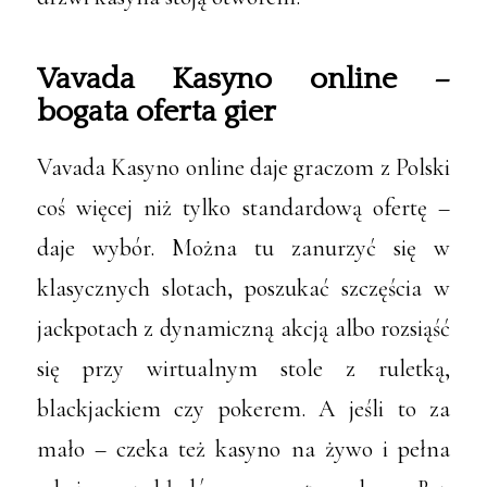
Vavada Kasyno online –
bogata oferta gier
Vavada Kasyno online daje graczom z Polski
coś więcej niż tylko standardową ofertę –
daje wybór. Można tu zanurzyć się w
klasycznych slotach, poszukać szczęścia w
jackpotach z dynamiczną akcją albo rozsiąść
się przy wirtualnym stole z ruletką,
blackjackiem czy pokerem. A jeśli to za
mało – czeka też kasyno na żywo i pełna