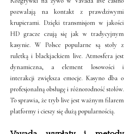
Rozgrywki na żywo w Vavada live casino
pozwalają na kontakt z prawdziwymi
krupierami. Dzięki transmisjom w jakości
HD gracze czują się jak w tradycyjnym
kasynie. W Polsce popularne są stoły z
ruletką i blackjackiem live. Atmosfera jest
dynamiczna, a element losowości i
interakcji zwiększa emocje. Kasyno dba o
profesjonalną obsługę i różnorodność stołów.
To sprawia, że tryb live jest ważnym filarem
platformy i cieszy się dużą popularnością.
Vavada wypłaty i metody