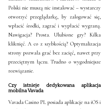
Polski nie muszą nic instalować – wystarczy
otworzyć przeglądarkę, by zalogować się,
wpłacić środki, zagrać i wypłacić wygraną.
Nawigacja? Prosta. Ulubione gry? Kilka
kliknięć. A co z szybkością? Optymalizacja
strony pozwala grać bez zacięć, nawet przy
przeciętnym łączu. Trudno o wygodniejsze
rozwiązanie.
Czy istnieje dedykowana aplikacja
mobilna Vavada
Vavada Casino PL posiada aplikacje na iOS i