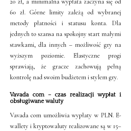
20 zł, a minimalna wypłata zaczyna się od
60 zł. Górne limity zależą od wybranej
metody płatności i statusu konta. Dla
jednych to szansa na spokojny start małymi
stawkami, dla innych – możliwość gry na
wyższym poziomie. Elastyczne progi
sprawiają, że gracze zachowują pełną
kontrolę nad swoim budżetem i stylem gry.
Vavada com – czas realizacji wypłat i
obsługiwane waluty
Vavada com umożliwia wypłaty w PLN. E-
wallety i kryptowaluty realizowane są w 15–