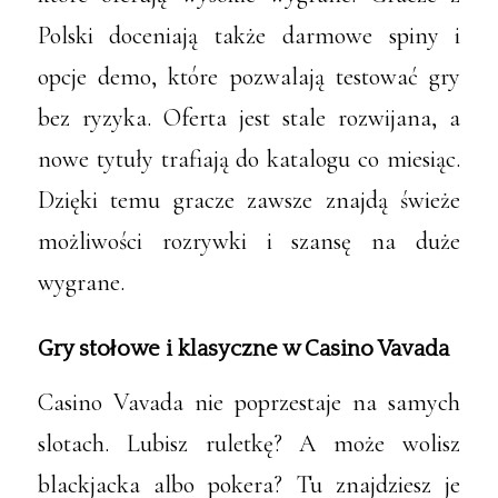
Polski doceniają także darmowe spiny i
opcje demo, które pozwalają testować gry
bez ryzyka. Oferta jest stale rozwijana, a
nowe tytuły trafiają do katalogu co miesiąc.
Dzięki temu gracze zawsze znajdą świeże
możliwości rozrywki i szansę na duże
wygrane.
Gry stołowe i klasyczne w Casino Vavada
Casino Vavada nie poprzestaje na samych
slotach. Lubisz ruletkę? A może wolisz
blackjacka albo pokera? Tu znajdziesz je