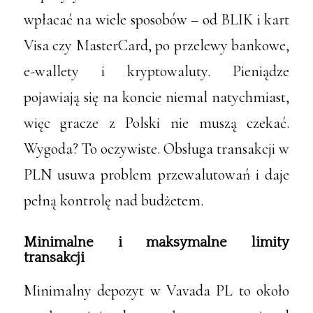
wpłacać na wiele sposobów – od BLIK i kart
Visa czy MasterCard, po przelewy bankowe,
e-wallety i kryptowaluty. Pieniądze
pojawiają się na koncie niemal natychmiast,
więc gracze z Polski nie muszą czekać.
Wygoda? To oczywiste. Obsługa transakcji w
PLN usuwa problem przewalutowań i daje
pełną kontrolę nad budżetem.
Minimalne i maksymalne limity
transakcji
Minimalny depozyt w Vavada PL to około