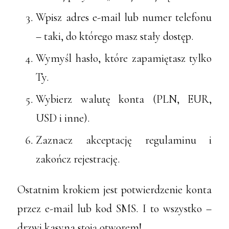
Wpisz adres e-mail lub numer telefonu
– taki, do którego masz stały dostęp.
Wymyśl hasło, które zapamiętasz tylko
Ty.
Wybierz walutę konta (PLN, EUR,
USD i inne).
Zaznacz akceptację regulaminu i
zakończ rejestrację.
Ostatnim krokiem jest potwierdzenie konta
przez e-mail lub kod SMS. I to wszystko –
drzwi kasyna stoją otworem!