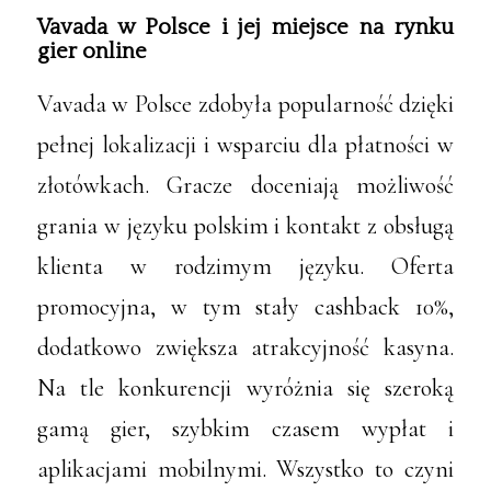
Vavada w Polsce i jej miejsce na rynku
gier online
Vavada w Polsce zdobyła popularność dzięki
pełnej lokalizacji i wsparciu dla płatności w
złotówkach. Gracze doceniają możliwość
grania w języku polskim i kontakt z obsługą
klienta w rodzimym języku. Oferta
promocyjna, w tym stały cashback 10%,
dodatkowo zwiększa atrakcyjność kasyna.
Na tle konkurencji wyróżnia się szeroką
gamą gier, szybkim czasem wypłat i
aplikacjami mobilnymi. Wszystko to czyni