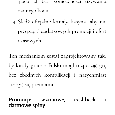
4.000 zł bez konieczności używania
żadnego kodu.
Śledź oficjalne kanały kasyna, aby nie
przegapić dodatkowych promocji i ofert
czasowych.
Ten mechanizm został zaprojektowany tak,
by każdy gracz z Polski mógł rozpocząć grę
bez zbędnych komplikacji i natychmiast
cieszyć się premiami.
Promocje sezonowe, cashback i
darmowe spiny