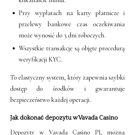
kilkanaście minut.
Przy wypłatach na karty płatnicze i
przelewy bankowe czas oczekiwania
może wynosić do 3 dni roboczych.
Wszystkie transakcje są objęte procedurą
weryfikacji KYC.
To elastyczny system, który zapewnia szybki
dostęp do środków i gwarantuje
bezpieczeństwo każdej operacji.
Jak dokonać depozytu w Vavada Casino
Depozyty w Vavada Casino PL można