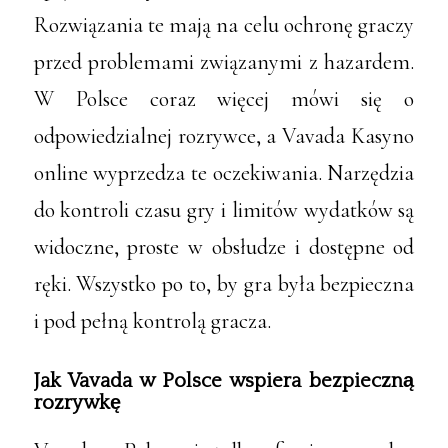
Rozwiązania te mają na celu ochronę graczy
przed problemami związanymi z hazardem.
W Polsce coraz więcej mówi się o
odpowiedzialnej rozrywce, a Vavada Kasyno
online wyprzedza te oczekiwania. Narzędzia
do kontroli czasu gry i limitów wydatków są
widoczne, proste w obsłudze i dostępne od
ręki. Wszystko po to, by gra była bezpieczna
i pod pełną kontrolą gracza.
Jak Vavada w Polsce wspiera bezpieczną
rozrywkę