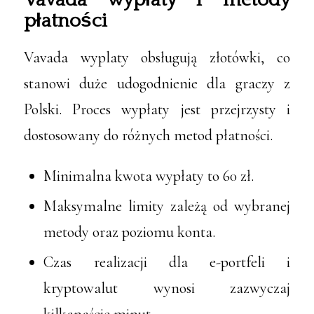
płatności
Vavada wyplaty obsługują złotówki, co
stanowi duże udogodnienie dla graczy z
Polski. Proces wypłaty jest przejrzysty i
dostosowany do różnych metod płatności.
Minimalna kwota wypłaty to 60 zł.
Maksymalne limity zależą od wybranej
metody oraz poziomu konta.
Czas realizacji dla e-portfeli i
kryptowalut wynosi zazwyczaj