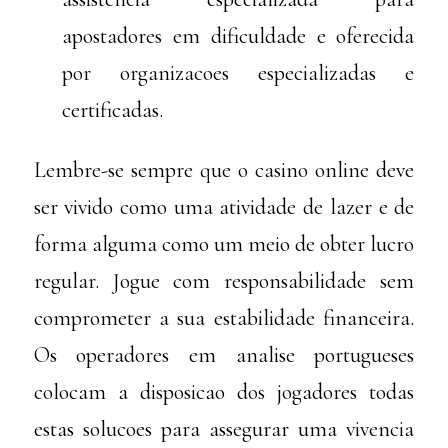
apostadores em dificuldade e oferecida
por organizacoes especializadas e
certificadas.
Lembre-se sempre que o casino online deve
ser vivido como uma atividade de lazer e de
forma alguma como um meio de obter lucro
regular. Jogue com responsabilidade sem
comprometer a sua estabilidade financeira.
Os operadores em analise portugueses
colocam a disposicao dos jogadores todas
estas solucoes para assegurar uma vivencia