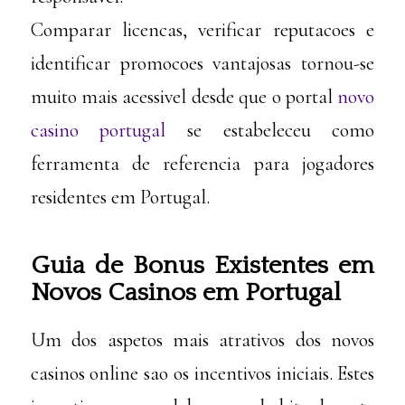
Comparar licencas, verificar reputacoes e
identificar promocoes vantajosas tornou-se
muito mais acessivel desde que o portal
novo
casino portugal
se estabeleceu como
ferramenta de referencia para jogadores
residentes em Portugal.
Guia de Bonus Existentes em
Novos Casinos em Portugal
Um dos aspetos mais atrativos dos novos
casinos online sao os incentivos iniciais. Estes