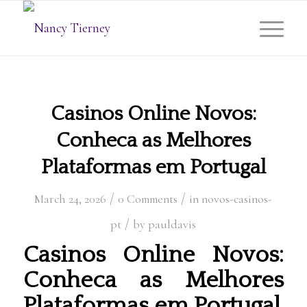
Casinos Online Novos:
Conheca as Melhores
Plataformas em Portugal
/
/
March 24, 2026
0 Comments
in
novos-casinos-
/
pt
by
pauldavis
Casinos Online Novos:
Conheca as Melhores
Plataformas em Portugal