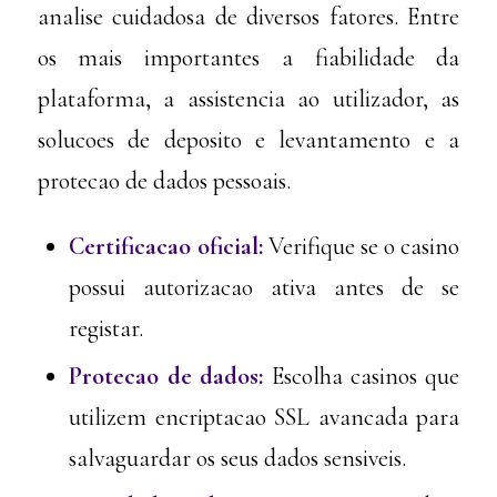
analise cuidadosa de diversos fatores. Entre
os mais importantes a fiabilidade da
plataforma, a assistencia ao utilizador, as
solucoes de deposito e levantamento e a
protecao de dados pessoais.
Certificacao oficial:
Verifique se o casino
possui autorizacao ativa antes de se
registar.
Protecao de dados:
Escolha casinos que
utilizem encriptacao SSL avancada para
salvaguardar os seus dados sensiveis.